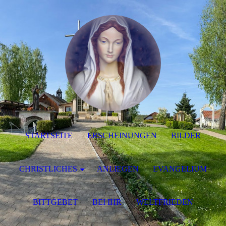
STARTSEITE
ERSCHEINUNGEN
BILDER
CHRISTLICHES
ANLIEGEN
EVANGELIUM
BITTGEBET
BEI IHR
WELTFRIEDEN