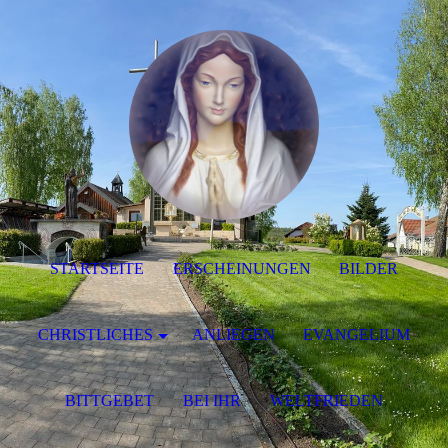
STARTSEITE
ERSCHEINUNGEN
BILDER
CHRISTLICHES
ANLIEGEN
EVANGELIUM
BITTGEBET
BEI IHR
WELTFRIEDEN